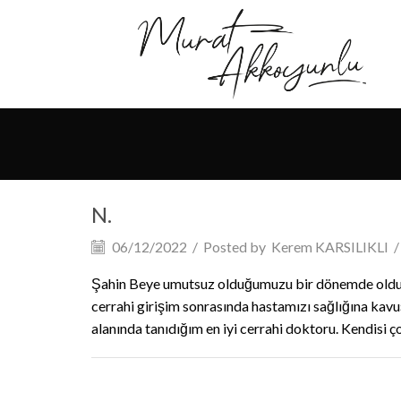
N.
06/12/2022
/
Posted by
Kerem KARSILIKLI
/
Şahin Beye umutsuz olduğumuzu bir dönemde oldukça 
cerrahi girişim sonrasında hastamızı sağlığına kav
alanında tanıdığım en iyi cerrahi doktoru. Kendisi ço