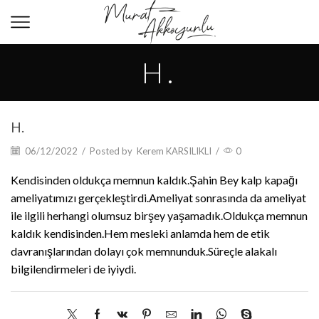
H.
H.
06/12/2022
/
Posted by
Kerem KARSILIKLI
/
0
Kendisinden oldukça memnun kaldık.Şahin Bey kalp kapağı
ameliyatımızı gerçekleştirdi.Ameliyat sonrasında da ameliyat
ile ilgili herhangi olumsuz birşey yaşamadık.Oldukça memnun
kaldık kendisinden.Hem mesleki anlamda hem de etik
davranışlarından dolayı çok memnunduk.Süreçle alakalı
bilgilendirmeleri de iyiydi.